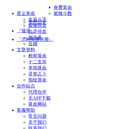
免费算命
星尘算命
紫微斗数
生辰八字
关闭历史
紫微排盘
『登录』
八字排盘
测关系
『35秒免费注册』
合婚
文章资料
称骨算命
十二生肖
本地算命
灵签占卜
指纹算命
合作站点
代理合作
无APP下载
算命网站
客服帮助
常见问题
关于我们
联系我们