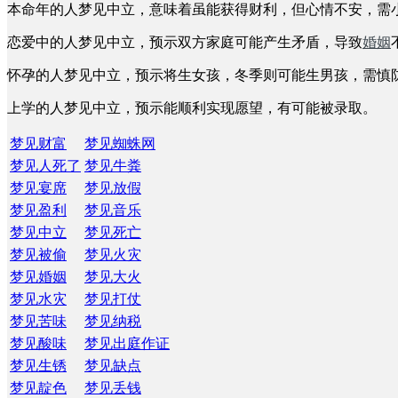
本命年的人梦见中立，意味着虽能获得财利，但心情不安，需
恋爱中的人梦见中立，预示双方家庭可能产生矛盾，导致
婚姻
怀孕的人梦见中立，预示将生女孩，冬季则可能生男孩，需慎
上学的人梦见中立，预示能顺利实现愿望，有可能被录取。
梦见财富
梦见蜘蛛网
梦见人死了
梦见牛粪
梦见宴席
梦见放假
梦见盈利
梦见音乐
梦见中立
梦见死亡
梦见被偷
梦见火灾
梦见婚姻
梦见大火
梦见水灾
梦见打仗
梦见苦味
梦见纳税
梦见酸味
梦见出庭作证
梦见生锈
梦见缺点
梦见靛色
梦见丢钱