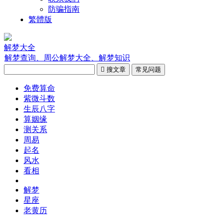
防骗指南
繁體版
解梦大全
解梦查询、周公解梦大全、解梦知识

搜文章
常见问题
免费算命
紫微斗数
生辰八字
算姻缘
测关系
周易
起名
风水
看相
解梦
星座
老黄历