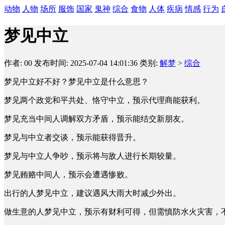
动物
人物
场所
服饰
国家
鬼神
综合
食物
人体
疾病
情感
行为
梦见中立
作者: 00
发布时间: 2025-07-04 14:01:36
类别:
解梦
>
综合
梦见中立好不好？梦见中立是什么意思？
梦见两个政党和平共处、恪守中立，预示代理商能获利。
梦见充当中间人调解双方矛盾，预示能结交新朋友。
梦见与中立者交谈，预示能获得晋升。
梦见与中立人争吵，预示将与敌人进行长期较量。
梦见贿赂中间人，预示会遭遇惨败。
出行的人梦见中立，建议遇风大雨大时减少外出。
做生意的人梦见中立，预示有财利可得，但需慎防水火灾害，