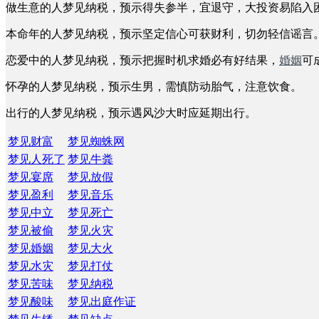
做生意的人梦见纳税，预示得失参半，宜退守，大投资易陷入
本命年的人梦见纳税，预示坚定信心可获财利，切勿轻信谣言
恋爱中的人梦见纳税，预示把握时机求婚必有好结果，
婚姻
可
怀孕的人梦见纳税，预示生男，需慎防动胎气，注意饮食。
出行的人梦见纳税，预示遇风沙大时应延期出行。
梦见财富
梦见蜘蛛网
梦见人死了
梦见牛粪
梦见宴席
梦见放假
梦见盈利
梦见音乐
梦见中立
梦见死亡
梦见被偷
梦见火灾
梦见婚姻
梦见大火
梦见水灾
梦见打仗
梦见苦味
梦见纳税
梦见酸味
梦见出庭作证