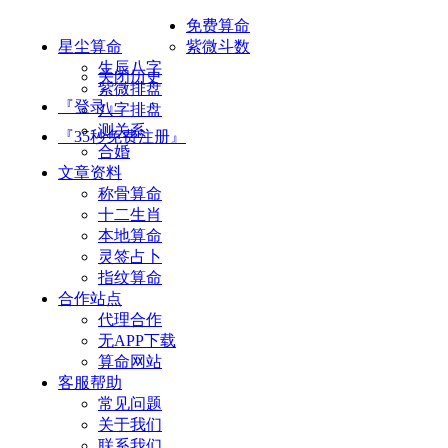
免费算命
星尘算命
紫微斗数
生辰八字
关闭历史
紫微排盘
『登录』
八字排盘
测关系
『35秒免费注册』
合婚
文章资料
称骨算命
十二生肖
本地算命
灵签占卜
指纹算命
合作站点
代理合作
无APP下载
算命网站
客服帮助
常见问题
关于我们
联系我们