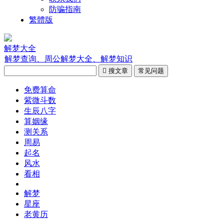
防骗指南
繁體版
解梦大全
解梦查询、周公解梦大全、解梦知识

搜文章
常见问题
免费算命
紫微斗数
生辰八字
算姻缘
测关系
周易
起名
风水
看相
解梦
星座
老黄历