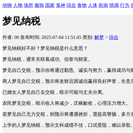
动物
人物
场所
服饰
国家
鬼神
综合
食物
人体
疾病
情感
行为
梦见纳税
作者: 00
发布时间: 2025-07-04 11:51:45
类别:
解梦
>
综合
梦见纳税好不好？梦见纳税是什么意思？
梦见纳税，通常关联着成功、信誉与财富。
梦见自己交税，预示你将通过勤恳、诚实与努力，赢得成功与
商人梦见自己交税，预示将发财且因诚信赢得良好声誉，生意
已婚女人梦见自己去交税，暗示可能与丈夫分离。
农民梦见交税，暗示收入将减少，庄稼歉收，心理压力增大。
若梦见自己无力交税，则预示将遭遇挫折，需提高警惕，多方
上学的人梦见纳税，预示文科成绩不佳，口试受阻，难以录取