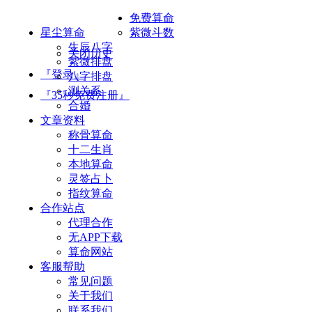
免费算命
星尘算命
紫微斗数
生辰八字
关闭历史
紫微排盘
『登录』
八字排盘
测关系
『35秒免费注册』
合婚
文章资料
称骨算命
十二生肖
本地算命
灵签占卜
指纹算命
合作站点
代理合作
无APP下载
算命网站
客服帮助
常见问题
关于我们
联系我们