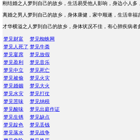
刚结婚之人梦到自己的故乡，生活易受他人影响，身边小人多
离婚之男人梦到自己的故乡，身体康健，家中顺遂，生活幸福
才华横溢之人梦到自己的故乡，身体状况不佳，有心肺疾病者
梦见财富
梦见蜘蛛网
梦见人死了
梦见牛粪
梦见宴席
梦见放假
梦见盈利
梦见音乐
梦见中立
梦见死亡
梦见被偷
梦见火灾
梦见婚姻
梦见大火
梦见水灾
梦见打仗
梦见苦味
梦见纳税
梦见酸味
梦见出庭作证
梦见生锈
梦见缺点
梦见靛色
梦见丢钱
梦见落水
梦见战争