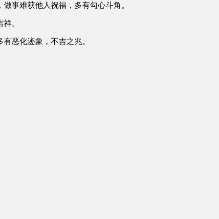
，做事难获他人祝福，多有勾心斗角。
吉祥。
多有恶化迹象，不吉之兆。