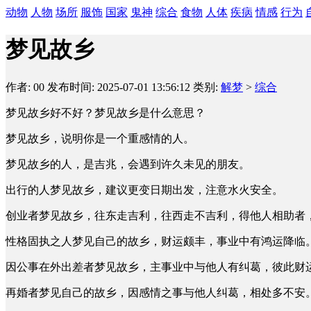
动物
人物
场所
服饰
国家
鬼神
综合
食物
人体
疾病
情感
行为
梦见故乡
作者: 00
发布时间: 2025-07-01 13:56:12
类别:
解梦
>
综合
梦见故乡好不好？梦见故乡是什么意思？
梦见故乡，说明你是一个重感情的人。
梦见故乡的人，是吉兆，会遇到许久未见的朋友。
出行的人梦见故乡，建议更变日期出发，注意水火安全。
创业者梦见故乡，往东走吉利，往西走不吉利，得他人相助者
性格固执之人梦见自己的故乡，财运颇丰，事业中有鸿运降临
因公事在外出差者梦见故乡，主事业中与他人有纠葛，彼此财
再婚者梦见自己的故乡，因感情之事与他人纠葛，相处多不安