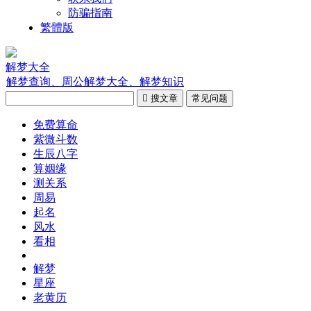
防骗指南
繁體版
解梦大全
解梦查询、周公解梦大全、解梦知识

搜文章
常见问题
免费算命
紫微斗数
生辰八字
算姻缘
测关系
周易
起名
风水
看相
解梦
星座
老黄历