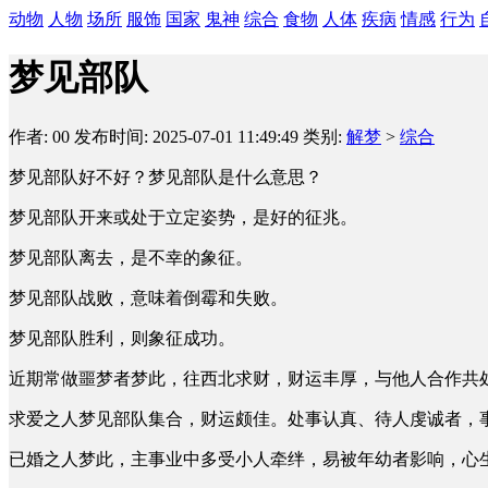
动物
人物
场所
服饰
国家
鬼神
综合
食物
人体
疾病
情感
行为
梦见部队
作者: 00
发布时间: 2025-07-01 11:49:49
类别:
解梦
>
综合
梦见部队好不好？梦见部队是什么意思？
梦见部队开来或处于立定姿势，是好的征兆。
梦见部队离去，是不幸的象征。
梦见部队战败，意味着倒霉和失败。
梦见部队胜利，则象征成功。
近期常做噩梦者梦此，往西北求财，财运丰厚，与他人合作共
求爱之人梦见部队集合，财运颇佳。处事认真、待人虔诚者，
已婚之人梦此，主事业中多受小人牵绊，易被年幼者影响，心