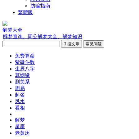
防骗指南
繁體版
解梦大全
解梦查询、周公解梦大全、解梦知识

搜文章
常见问题
免费算命
紫微斗数
生辰八字
算姻缘
测关系
周易
起名
风水
看相
解梦
星座
老黄历