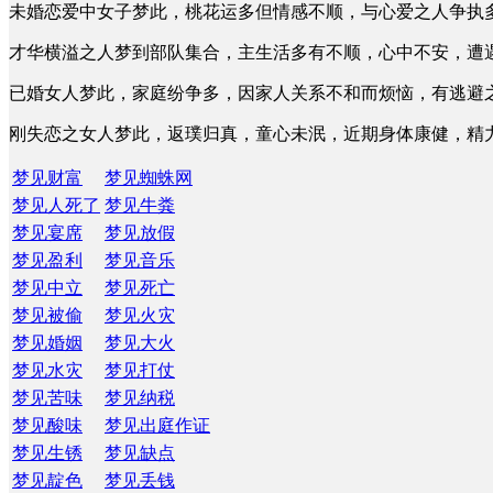
未婚恋爱中女子梦此，桃花运多但情感不顺，与心爱之人争执
才华横溢之人梦到部队集合，主生活多有不顺，心中不安，遭
已婚女人梦此，家庭纷争多，因家人关系不和而烦恼，有逃避
刚失恋之女人梦此，返璞归真，童心未泯，近期身体康健，精
梦见财富
梦见蜘蛛网
梦见人死了
梦见牛粪
梦见宴席
梦见放假
梦见盈利
梦见音乐
梦见中立
梦见死亡
梦见被偷
梦见火灾
梦见婚姻
梦见大火
梦见水灾
梦见打仗
梦见苦味
梦见纳税
梦见酸味
梦见出庭作证
梦见生锈
梦见缺点
梦见靛色
梦见丢钱