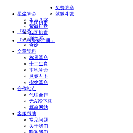
免费算命
星尘算命
紫微斗数
生辰八字
关闭历史
紫微排盘
『登录』
八字排盘
测关系
『35秒免费注册』
合婚
文章资料
称骨算命
十二生肖
本地算命
灵签占卜
指纹算命
合作站点
代理合作
无APP下载
算命网站
客服帮助
常见问题
关于我们
联系我们