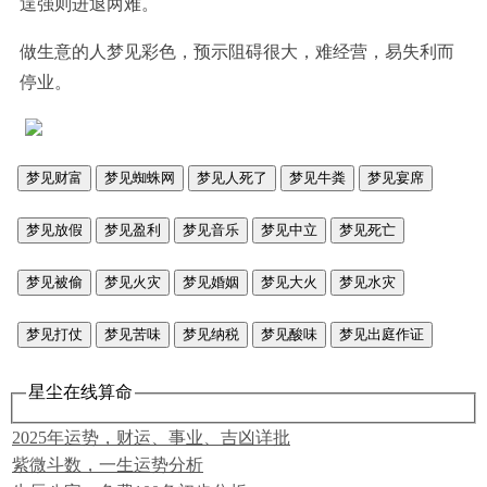
逞强则进退两难。
做生意的人梦见彩色，预示阻碍很大，难经营，易失利而
停业。
梦见财富
梦见蜘蛛网
梦见人死了
梦见牛粪
梦见宴席
梦见放假
梦见盈利
梦见音乐
梦见中立
梦见死亡
梦见被偷
梦见火灾
梦见婚姻
梦见大火
梦见水灾
梦见打仗
梦见苦味
梦见纳税
梦见酸味
梦见出庭作证
星尘在线算命
2025年运势，财运、事业、吉凶详批
紫微斗数，一生运势分析