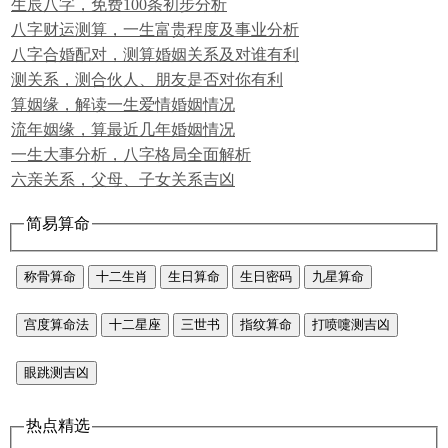
生辰八字，免费100条初步分析
八字财运测算，一生富贵程度及事业分析
八字合婚配对，测算婚姻关系及对谁有利
测关系，测合伙人、朋友是否对你有利
算姻缘，解读一生爱情婚姻情况
流年姻缘，算最近几年婚姻情况
一生大事分析，八字格局全面解析
六亲关系，父母、子女关系吉凶
简易算命
称骨算命
十二生肖
生日算命
生日密码
九星算命
宫度算命法
十二星座
三世书
指纹算命
打喷嚏测吉凶
眼跳测吉凶
热点精选