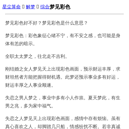
梦见彩色
星尘算命

解梦

综合
梦见彩色好不好？梦见彩色是什么意思？
梦见彩色：彩色象征心绪不宁，有不安之感，也可能是身
体有恙的暗示。
全职太太梦之，往北走不吉利。
刚结婚之女人梦见天上出现彩色画面，预示财运丰厚，求
财坦然者方能把握得财机遇。此梦还预示事业多有好运，
财运丰厚之人事业顺遂。
失恋之男人梦之，事业中多有小人作祟。夏天梦此，有生
男之兆，多为家中福气。
失恋之人梦见天上出现彩色画面，感情中存有烦恼。虽有
真心喜欢之人，却脚踏几只船，情感纷扰不断。若非真诚