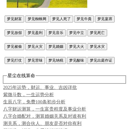
梦见财富
梦见蜘蛛网
梦见人死了
梦见牛粪
梦见宴席
梦见放假
梦见盈利
梦见音乐
梦见中立
梦见死亡
梦见被偷
梦见火灾
梦见婚姻
梦见大火
梦见水灾
梦见打仗
梦见苦味
梦见纳税
梦见酸味
梦见出庭作证
星尘在线算命
2025年运势，财运、事业、吉凶详批
紫微斗数，一生运势分析
生辰八字，免费100条初步分析
八字财运测算，一生富贵程度及事业分析
八字合婚配对，测算婚姻关系及对谁有利
测关系，测合伙人、朋友是否对你有利