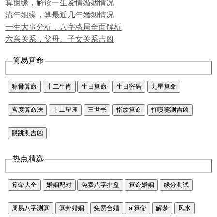
算姻缘，解读一生爱情婚姻情况
流年姻缘，算最近几年婚姻情况
一生大事分析，八字格局全面解析
六亲关系，父母、子女关系吉凶
简易算命
称骨算命
十二生肖
生日算命
生日密码
九星算命
宫度算命法
十二星座
三世书
指纹算命
打喷嚏测吉凶
眼跳测吉凶
热点精选
算命大全
婚姻配对
免费八字排盘
算命婚姻
缘分测试
周易八字测算
算卦婚姻
免费合婚
ai算命
解梦
风水