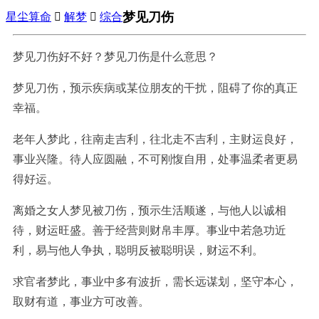
梦见刀伤
星尘算命

解梦

综合
梦见刀伤好不好？梦见刀伤是什么意思？
梦见刀伤，预示疾病或某位朋友的干扰，阻碍了你的真正
幸福。
老年人梦此，往南走吉利，往北走不吉利，主财运良好，
事业兴隆。待人应圆融，不可刚愎自用，处事温柔者更易
得好运。
离婚之女人梦见被刀伤，预示生活顺遂，与他人以诚相
待，财运旺盛。善于经营则财帛丰厚。事业中若急功近
利，易与他人争执，聪明反被聪明误，财运不利。
求官者梦此，事业中多有波折，需长远谋划，坚守本心，
取财有道，事业方可改善。