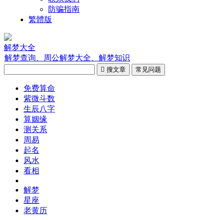
防骗指南
繁體版
解梦大全
解梦查询、周公解梦大全、解梦知识

搜文章
常见问题
免费算命
紫微斗数
生辰八字
算姻缘
测关系
周易
起名
风水
看相
解梦
星座
老黄历