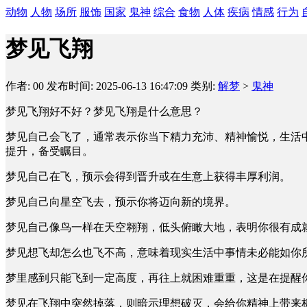
动物
人物
场所
服饰
国家
鬼神
综合
食物
人体
疾病
情感
行为
梦见飞翔
作者: 00
发布时间: 2025-06-13 16:47:09
类别:
解梦
>
鬼神
梦见飞翔好不好？梦见飞翔是什么意思？
梦见自己会飞了，通常表示你当下精力充沛、精神愉悦，生活
提升，备受瞩目。
梦见自己在飞，预示会得到晋升或在生意上获得丰厚利润。
梦见自己向星空飞去，预示你将迈向新的境界。
梦见自己像鸟一样在天空翱翔，低头俯瞰大地，表明你很有成
梦见想飞却怎么也飞不高，意味着现实生活中事情未必能如你
梦里感到只能飞到一定高度，再往上就困难重重，这是在提醒
梦见在飞翔中突然掉落，则暗示理想破灭，会给你精神上带来