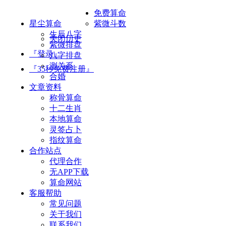
免费算命
星尘算命
紫微斗数
生辰八字
关闭历史
紫微排盘
『登录』
八字排盘
测关系
『35秒免费注册』
合婚
文章资料
称骨算命
十二生肖
本地算命
灵签占卜
指纹算命
合作站点
代理合作
无APP下载
算命网站
客服帮助
常见问题
关于我们
联系我们