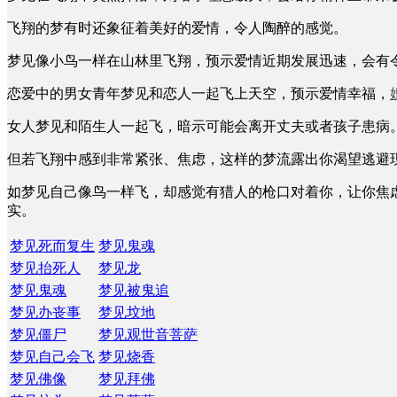
飞翔的梦有时还象征着美好的爱情，令人陶醉的感觉。
梦见像小鸟一样在山林里飞翔，预示爱情近期发展迅速，会有
恋爱中的男女青年梦见和恋人一起飞上天空，预示爱情幸福，
女人梦见和陌生人一起飞，暗示可能会离开丈夫或者孩子患病
但若飞翔中感到非常紧张、焦虑，这样的梦流露出你渴望逃避
如梦见自己像鸟一样飞，却感觉有猎人的枪口对着你，让你焦
实。
梦见死而复生
梦见鬼魂
梦见抬死人
梦见龙
梦见鬼魂
梦见被鬼追
梦见办丧事
梦见坟地
梦见僵尸
梦见观世音菩萨
梦见自己会飞
梦见烧香
梦见佛像
梦见拜佛