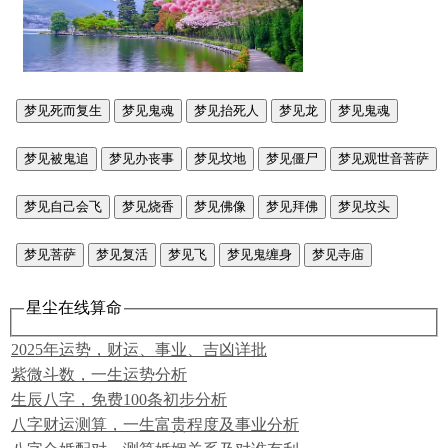
梦见死而复生
梦见鬼魂
梦见抬死人
梦见龙
梦见鬼魂
梦见被鬼追
梦见办丧事
梦见坟地
梦见僵尸
梦见观世音菩萨
梦见自己会飞
梦见烧香
梦见佛像
梦见拜佛
梦见坟头
梦见菩萨
梦见复活
梦见飞
梦见鬼缠身
梦见寺庙
星尘在线算命
2025年运势，财运、事业、吉凶详批
紫微斗数，一生运势分析
生辰八字，免费100条初步分析
八字财运测算，一生富贵程度及事业分析