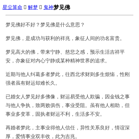
梦见佛
星尘算命

解梦

鬼神
梦见佛好不好？梦见佛是什么意思？
梦见佛，是成功与获利的祥兆，象征人间的功名富贵。
梦见高大的佛，带来宁静、慈悲之感，预示生活吉祥平
安，亦象征对内心宁静或某种精神世界的追求。
近期与他人纠葛多者梦此，往西北求财则多生烦恼，性刚
强者虽有财运却难长久。
已婚女人梦见好多佛像，财运易受他人欺骗，因金钱之事
与他人争执，致两败俱伤，事业受阻。虽有他人相助，但
事业多变革，固执者财运不利，生活多不安。
再婚者梦此，主事业得他人信任，异性关系良好，情谊深
厚，爱情事业双丰收，此为吉兆。