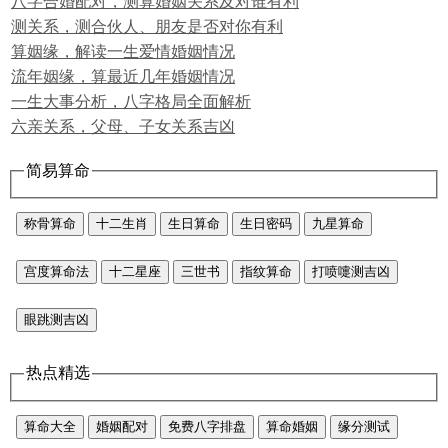
八字合婚配对，测算婚姻关系及对谁有利
测关系，测合伙人、朋友是否对你有利
算姻缘，解读一生爱情婚姻情况
流年姻缘，算最近几年婚姻情况
一生大事分析，八字格局全面解析
六亲关系，父母、子女关系吉凶
简易算命
称骨算命
十二生肖
生日算命
生日密码
九星算命
宫度算命法
十二星座
三世书
指纹算命
打喷嚏测吉凶
眼跳测吉凶
热点精选
算命大全
婚姻配对
免费八字排盘
算命婚姻
缘分测试