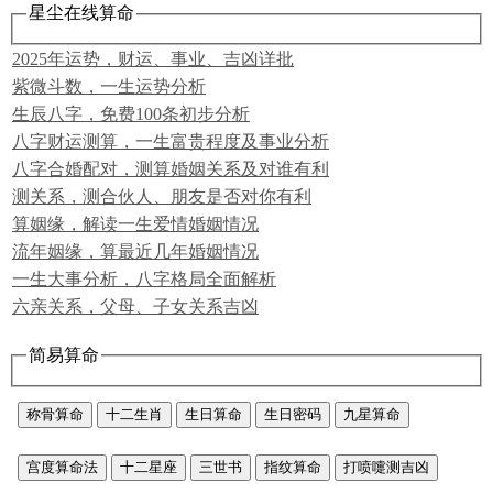
星尘在线算命
2025年运势，财运、事业、吉凶详批
紫微斗数，一生运势分析
生辰八字，免费100条初步分析
八字财运测算，一生富贵程度及事业分析
八字合婚配对，测算婚姻关系及对谁有利
测关系，测合伙人、朋友是否对你有利
算姻缘，解读一生爱情婚姻情况
流年姻缘，算最近几年婚姻情况
一生大事分析，八字格局全面解析
六亲关系，父母、子女关系吉凶
简易算命
称骨算命
十二生肖
生日算命
生日密码
九星算命
宫度算命法
十二星座
三世书
指纹算命
打喷嚏测吉凶