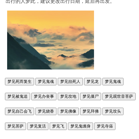
出行的人梦此，建议更改出行日期，延后再出发。
梦见死而复生
梦见鬼魂
梦见抬死人
梦见龙
梦见鬼魂
梦见被鬼追
梦见办丧事
梦见坟地
梦见僵尸
梦见观世音菩萨
梦见自己会飞
梦见烧香
梦见佛像
梦见拜佛
梦见坟头
梦见菩萨
梦见复活
梦见飞
梦见鬼缠身
梦见寺庙