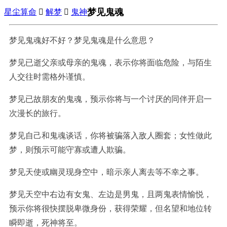
梦见鬼魂
星尘算命

解梦

鬼神
梦见鬼魂好不好？梦见鬼魂是什么意思？
梦见已逝父亲或母亲的鬼魂，表示你将面临危险，与陌生
人交往时需格外谨慎。
梦见已故朋友的鬼魂，预示你将与一个讨厌的同伴开启一
次漫长的旅行。
梦见自己和鬼魂谈话，你将被骗落入敌人圈套；女性做此
梦，则预示可能守寡或遭人欺骗。
梦见天使或幽灵现身空中，暗示亲人离去等不幸之事。
梦见天空中右边有女鬼、左边是男鬼，且两鬼表情愉悦，
预示你将很快摆脱卑微身份，获得荣耀，但名望和地位转
瞬即逝，死神将至。