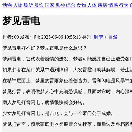
动物
人物
场所
服饰
国家
鬼神
综合
食物
人体
疾病
情感
行为
梦见雷电
作者: 00
发布时间: 2025-06-06 10:55:13
类别:
解梦
>
自然
梦见雷电好不好？梦见雷电是什么意思？
梦到雷电，它代表着感情的迸发。梦者可能感觉自己正遭受各
如果梦者在某种关系中遇到障碍，大发雷霆可助其解脱。若生活
在精神层面上，梦里的雷雨象征着创造力。雷和闪电是风暴神
梦见打雷，表明做梦人心中充满恐惧感，且面对它时，内心深
病人梦见打雷闪电，病情很快就会好转。
少女梦见打雷闪电，是吉兆，会与一个豪门公子成婚。
梦见打雷声，预示家庭电器类股票会先挫落，而后波及各档股