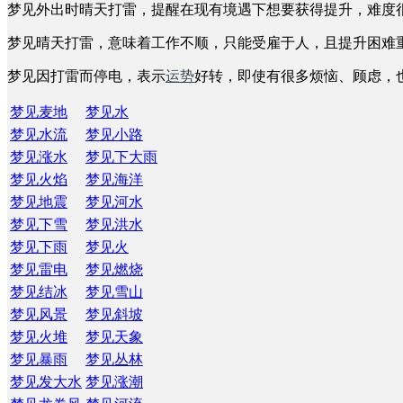
梦见外出时晴天打雷，提醒在现有境遇下想要获得提升，难度
梦见晴天打雷，意味着工作不顺，只能受雇于人，且提升困难
梦见因打雷而停电，表示
运势
好转，即使有很多烦恼、顾虑，
梦见麦地
梦见水
梦见水流
梦见小路
梦见涨水
梦见下大雨
梦见火焰
梦见海洋
梦见地震
梦见河水
梦见下雪
梦见洪水
梦见下雨
梦见火
梦见雷电
梦见燃烧
梦见结冰
梦见雪山
梦见风景
梦见斜坡
梦见火堆
梦见天象
梦见暴雨
梦见丛林
梦见发大水
梦见涨潮