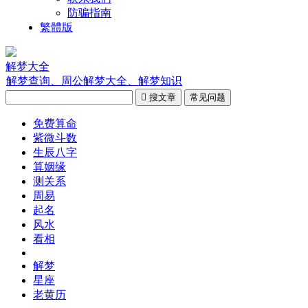
防骗指南
繁體版
解梦大全
解梦查询、周公解梦大全、解梦知识

搜文章
常见问题
免费算命
紫微斗数
生辰八字
算姻缘
测关系
周易
起名
风水
看相
解梦
星座
老黄历