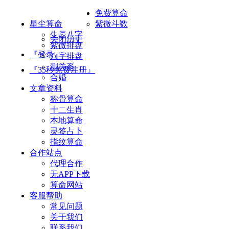
免费算命
星尘算命
紫微斗数
生辰八字
关闭历史
紫微排盘
『登录』
八字排盘
测关系
『35秒免费注册』
合婚
文章资料
称骨算命
十二生肖
本地算命
灵签占卜
指纹算命
合作站点
代理合作
无APP下载
算命网站
客服帮助
常见问题
关于我们
联系我们