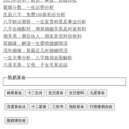
2025年运势，财运、事业、吉凶详批
紫微斗数，一生运势分析
生辰八字，免费100条初步分析
八字财运测算，一生富贵程度及事业分析
八字合婚配对，测算婚姻关系及对谁有利
测关系，测合伙人、朋友是否对你有利
算姻缘，解读一生爱情婚姻情况
流年姻缘，算最近几年婚姻情况
一生大事分析，八字格局全面解析
六亲关系，父母、子女关系吉凶
简易算命
称骨算命
十二生肖
生日算命
生日密码
九星算命
宫度算命法
十二星座
三世书
指纹算命
打喷嚏测吉凶
眼跳测吉凶