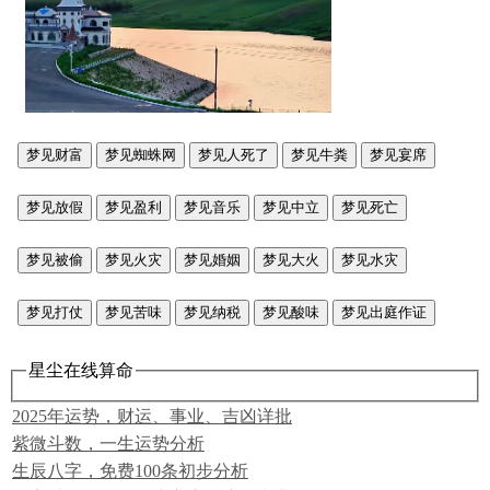
梦见财富
梦见蜘蛛网
梦见人死了
梦见牛粪
梦见宴席
梦见放假
梦见盈利
梦见音乐
梦见中立
梦见死亡
梦见被偷
梦见火灾
梦见婚姻
梦见大火
梦见水灾
梦见打仗
梦见苦味
梦见纳税
梦见酸味
梦见出庭作证
星尘在线算命
2025年运势，财运、事业、吉凶详批
紫微斗数，一生运势分析
生辰八字，免费100条初步分析