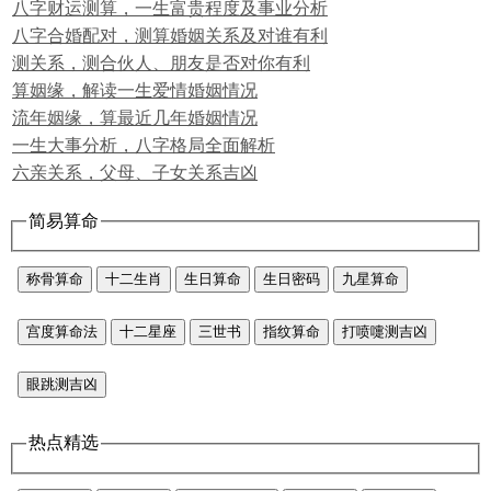
八字财运测算，一生富贵程度及事业分析
八字合婚配对，测算婚姻关系及对谁有利
测关系，测合伙人、朋友是否对你有利
算姻缘，解读一生爱情婚姻情况
流年姻缘，算最近几年婚姻情况
一生大事分析，八字格局全面解析
六亲关系，父母、子女关系吉凶
简易算命
称骨算命
十二生肖
生日算命
生日密码
九星算命
宫度算命法
十二星座
三世书
指纹算命
打喷嚏测吉凶
眼跳测吉凶
热点精选