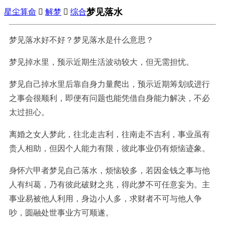
梦见落水
星尘算命

解梦

综合
梦见落水好不好？梦见落水是什么意思？
梦见掉水里，预示近期生活波动较大，但无需担忧。
梦见自己掉水里后靠自身力量爬出，预示近期筹划或进行
之事会很顺利，即便有问题也能凭借自身能力解决，不必
太过担心。
离婚之女人梦此，往北走吉利，往南走不吉利，事业虽有
贵人相助，但因个人能力有限，彼此事业仍有烦恼迹象。
身怀六甲者梦见自己落水，烦恼较多，若因金钱之事与他
人有纠葛，乃有彼此破财之兆，得此梦不可任意妄为。主
事业易被他人利用，身边小人多，求财者不可与他人争
吵，圆融处世事业方可顺遂。