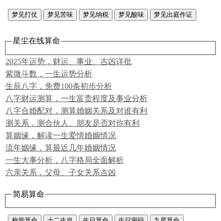
梦见打仗
梦见苦味
梦见纳税
梦见酸味
梦见出庭作证
星尘在线算命
2025年运势，财运、事业、吉凶详批
紫微斗数，一生运势分析
生辰八字，免费100条初步分析
八字财运测算，一生富贵程度及事业分析
八字合婚配对，测算婚姻关系及对谁有利
测关系，测合伙人、朋友是否对你有利
算姻缘，解读一生爱情婚姻情况
流年姻缘，算最近几年婚姻情况
一生大事分析，八字格局全面解析
六亲关系，父母、子女关系吉凶
简易算命
称骨算命
十二生肖
生日算命
生日密码
九星算命