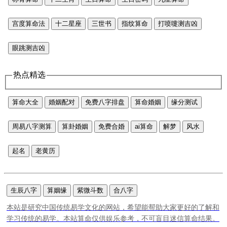
宫度算命法
十二星座
三世书
指纹算命
打喷嚏测吉凶
眼跳测吉凶
热点精选
算命大全
婚姻配对
免费八字排盘
算命婚姻
缘分测试
周易八字测算
算卦婚姻
免费合婚
ai算命
解梦
风水
起名
老黄历
生辰八字
算姻缘
紫微斗数
合八字
本站是研究中国传统易学文化的网站，希望能帮助大家更好的了解和
学习传统的易学。本站算命仅供娱乐参考，不可盲目迷信算命结果。