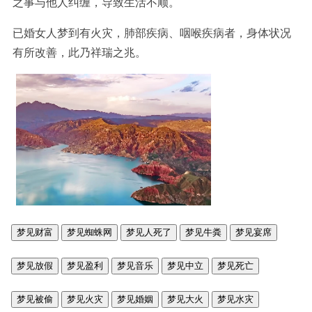
之事与他人纠缠，导致生活不顺。
已婚女人梦到有火灾，肺部疾病、咽喉疾病者，身体状况
有所改善，此乃祥瑞之兆。
梦见财富
梦见蜘蛛网
梦见人死了
梦见牛粪
梦见宴席
梦见放假
梦见盈利
梦见音乐
梦见中立
梦见死亡
梦见被偷
梦见火灾
梦见婚姻
梦见大火
梦见水灾