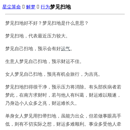
梦见扫地
星尘算命

解梦

行为
梦见扫地好不好？梦见扫地是什么意思？
梦见扫地，代表最近压力较大。
梦见自己扫地，预示会有好
运气
。
生意人梦见自己扫地，预示财运不佳。
女人梦见自己扫地，预兆有机会旅行，为吉兆。
梦见扫地扫得很干净，预示压力将消除。有头部疾病者若
梦此，在南方求财时，若与他人有纠葛，财运难以顺遂，
乃身边小人众多之兆，财运难长久。
单身女人梦见用扫帚扫地，虽能力出众，但若做事眼高手
低，则有不切实际之想，财运多难顺利。事业多受他人牵