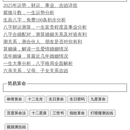
2025年运势，财运、事业、吉凶详批
紫微斗数，一生运势分析
生辰八字，免费100条初步分析
八字财运测算，一生富贵程度及事业分析
八字合婚配对，测算婚姻关系及对谁有利
测关系，测合伙人、朋友是否对你有利
算姻缘，解读一生爱情婚姻情况
流年姻缘，算最近几年婚姻情况
一生大事分析，八字格局全面解析
六亲关系，父母、子女关系吉凶
简易算命
称骨算命
十二生肖
生日算命
生日密码
九星算命
宫度算命法
十二星座
三世书
指纹算命
打喷嚏测吉凶
眼跳测吉凶