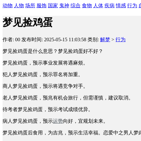
动物
人物
场所
服饰
国家
鬼神
综合
食物
人体
疾病
情感
行为
梦见捡鸡蛋
作者: 00
发布时间: 2025-05-15 11:03:58
类别:
解梦
>
行为
梦见捡鸡蛋是什么意思？梦见捡鸡蛋好不好？
梦见捡鸡蛋，预示事业发展将遇麻烦。
犯人梦见捡鸡蛋，预示罪名将加重。
商人梦见捡鸡蛋，预示将遇竞争对手。
老人梦见捡鸡蛋，预兆有机会旅行，但需谨慎，建议取消。
待考者梦见捡鸡蛋，预示考试成绩优异。
病人梦见捡鸡蛋，预示
运势
向好，宜规划未来。
梦见捡鸡蛋后食用，为吉兆，预示生活幸福。恋爱中之男人梦