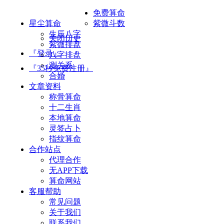
免费算命
星尘算命
紫微斗数
生辰八字
关闭历史
紫微排盘
『登录』
八字排盘
测关系
『35秒免费注册』
合婚
文章资料
称骨算命
十二生肖
本地算命
灵签占卜
指纹算命
合作站点
代理合作
无APP下载
算命网站
客服帮助
常见问题
关于我们
联系我们