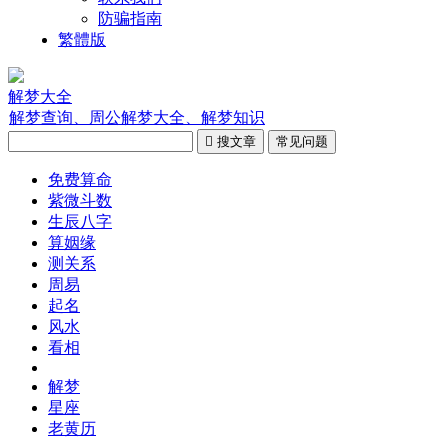
防骗指南
繁體版
解梦大全
解梦查询、周公解梦大全、解梦知识

搜文章
常见问题
免费算命
紫微斗数
生辰八字
算姻缘
测关系
周易
起名
风水
看相
解梦
星座
老黄历