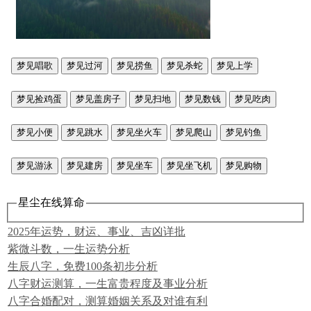
梦见唱歌
梦见过河
梦见捞鱼
梦见杀蛇
梦见上学
梦见捡鸡蛋
梦见盖房子
梦见扫地
梦见数钱
梦见吃肉
梦见小便
梦见跳水
梦见坐火车
梦见爬山
梦见钓鱼
梦见游泳
梦见建房
梦见坐车
梦见坐飞机
梦见购物
星尘在线算命
2025年运势，财运、事业、吉凶详批
紫微斗数，一生运势分析
生辰八字，免费100条初步分析
八字财运测算，一生富贵程度及事业分析
八字合婚配对，测算婚姻关系及对谁有利