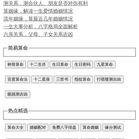
测关系，测合伙人、朋友是否对你有利
算姻缘，解读一生爱情婚姻情况
流年姻缘，算最近几年婚姻情况
一生大事分析，八字格局全面解析
六亲关系，父母、子女关系吉凶
简易算命
称骨算命
十二生肖
生日算命
生日密码
九星算命
宫度算命法
十二星座
三世书
指纹算命
打喷嚏测吉凶
眼跳测吉凶
热点精选
算命大全
婚姻配对
免费八字排盘
算命婚姻
缘分测试