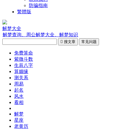
防骗指南
繁體版
解梦大全
解梦查询、周公解梦大全、解梦知识

搜文章
常见问题
免费算命
紫微斗数
生辰八字
算姻缘
测关系
周易
起名
风水
看相
解梦
星座
老黄历