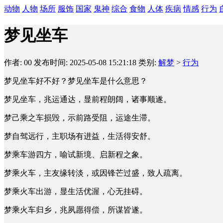
动物
人物
场所
服饰
国家
鬼神
综合
食物
人体
疾病
情感
行为
梦见坐车
作者: 00
发布时间: 2025-05-08 15:21:18
类别:
解梦
>
行为
梦见坐车好不好？梦见坐车是什么意思？
梦见坐车，兆运通达，显前程朗阔，诸事顺遂。
梦己乘之车损毁，示前路受阻，运途生滞。
梦自驾远行，主职场有进益，生活得安舒。
梦乘车游四方，喻试新境、启新程之象。
梦乘火车，主友缘转淡，或因锋芒过盛，致人疏离。
梦乘火车出游，显生活优渥，心无挂碍。
梦乘火车归乡，兆夙愿得偿，所谋皆遂。