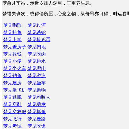
梦急赴车站，示近岁压力深重，宜重养生息。
梦错失班次，或得偿所愿，心念之物，纵价昂亦可得，时运眷
梦见唱歌
梦见过河
梦见捞鱼
梦见杀蛇
梦见上学
梦见捡鸡蛋
梦见盖房子
梦见扫地
梦见数钱
梦见吃肉
梦见小便
梦见跳水
梦见坐火车
梦见爬山
梦见钓鱼
梦见游泳
梦见建房
梦见坐车
梦见坐飞机
梦见购物
梦见逃脱
梦见狗咬人
梦见穿鞋
梦见剪发
梦见穿衣服
梦见抓鱼
梦见飞行
梦见走路
梦见考试
梦见吃饭