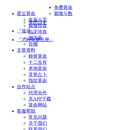
免费算命
星尘算命
紫微斗数
生辰八字
关闭历史
紫微排盘
『登录』
八字排盘
测关系
『35秒免费注册』
合婚
文章资料
称骨算命
十二生肖
本地算命
灵签占卜
指纹算命
合作站点
代理合作
无APP下载
算命网站
客服帮助
常见问题
关于我们
联系我们