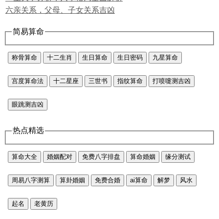
六亲关系，父母、子女关系吉凶
简易算命
称骨算命
十二生肖
生日算命
生日密码
九星算命
宫度算命法
十二星座
三世书
指纹算命
打喷嚏测吉凶
眼跳测吉凶
热点精选
算命大全
婚姻配对
免费八字排盘
算命婚姻
缘分测试
周易八字测算
算卦婚姻
免费合婚
ai算命
解梦
风水
起名
老黄历