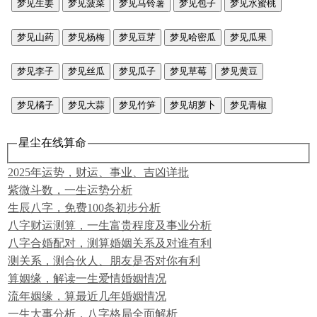
梦见生姜
梦见菠菜
梦见马铃薯
梦见包子
梦见水蜜桃
梦见山药
梦见杨梅
梦见豆芽
梦见哈密瓜
梦见瓜果
梦见李子
梦见丝瓜
梦见瓜子
梦见草莓
梦见黄豆
梦见橘子
梦见大蒜
梦见竹笋
梦见胡萝卜
梦见青椒
星尘在线算命
2025年运势，财运、事业、吉凶详批
紫微斗数，一生运势分析
生辰八字，免费100条初步分析
八字财运测算，一生富贵程度及事业分析
八字合婚配对，测算婚姻关系及对谁有利
测关系，测合伙人、朋友是否对你有利
算姻缘，解读一生爱情婚姻情况
流年姻缘，算最近几年婚姻情况
一生大事分析，八字格局全面解析