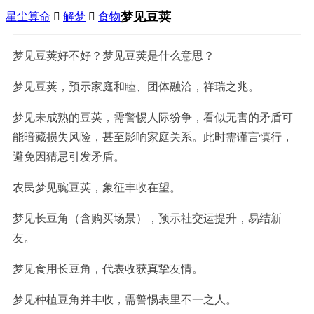
梦见豆荚
星尘算命

解梦

食物
梦见豆荚好不好？梦见豆荚是什么意思？
梦见豆荚，预示家庭和睦、团体融洽，祥瑞之兆。
梦见未成熟的豆荚，需警惕人际纷争，看似无害的矛盾可
能暗藏损失风险，甚至影响家庭关系。此时需谨言慎行，
避免因猜忌引发矛盾。
农民梦见豌豆荚，象征丰收在望。
梦见长豆角（含购买场景），预示社交运提升，易结新
友。
梦见食用长豆角，代表收获真挚友情。
梦见种植豆角并丰收，需警惕表里不一之人。