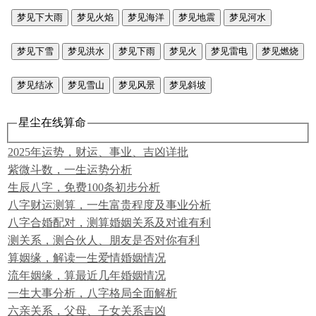
梦见下大雨
梦见火焰
梦见海洋
梦见地震
梦见河水
梦见下雪
梦见洪水
梦见下雨
梦见火
梦见雷电
梦见燃烧
梦见结冰
梦见雪山
梦见风景
梦见斜坡
星尘在线算命
2025年运势，财运、事业、吉凶详批
紫微斗数，一生运势分析
生辰八字，免费100条初步分析
八字财运测算，一生富贵程度及事业分析
八字合婚配对，测算婚姻关系及对谁有利
测关系，测合伙人、朋友是否对你有利
算姻缘，解读一生爱情婚姻情况
流年姻缘，算最近几年婚姻情况
一生大事分析，八字格局全面解析
六亲关系，父母、子女关系吉凶