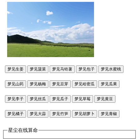
梦见生姜
梦见菠菜
梦见马铃薯
梦见包子
梦见水蜜桃
梦见山药
梦见杨梅
梦见豆芽
梦见哈密瓜
梦见瓜果
梦见李子
梦见丝瓜
梦见瓜子
梦见草莓
梦见黄豆
梦见橘子
梦见大蒜
梦见竹笋
梦见胡萝卜
梦见青椒
星尘在线算命