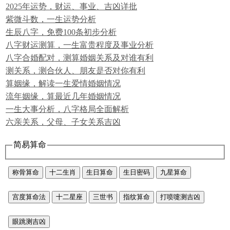
2025年运势，财运、事业、吉凶详批
紫微斗数，一生运势分析
生辰八字，免费100条初步分析
八字财运测算，一生富贵程度及事业分析
八字合婚配对，测算婚姻关系及对谁有利
测关系，测合伙人、朋友是否对你有利
算姻缘，解读一生爱情婚姻情况
流年姻缘，算最近几年婚姻情况
一生大事分析，八字格局全面解析
六亲关系，父母、子女关系吉凶
简易算命
称骨算命
十二生肖
生日算命
生日密码
九星算命
宫度算命法
十二星座
三世书
指纹算命
打喷嚏测吉凶
眼跳测吉凶