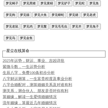
梦见蝎子
梦见黑猪
梦见黄鳝
梦见驴子
梦见蛇
梦见鱼
梦见狗
梦见猫
梦见大鱼
梦见蟒蛇
梦见猪
梦见老虎
梦见老鼠
梦见鸡
梦见鳖
梦见毛毛虫
梦见羊
梦见兔子
梦见鸟
梦见金鱼
星尘在线算命
2025年运势，财运、事业、吉凶详批
紫微斗数，一生运势分析
生辰八字，免费100条初步分析
八字财运测算，一生富贵程度及事业分析
八字合婚配对，测算婚姻关系及对谁有利
测关系，测合伙人、朋友是否对你有利
算姻缘，解读一生爱情婚姻情况
流年姻缘，算最近几年婚姻情况