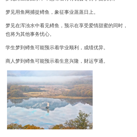
梦见用鱼网捕捉鳟鱼，象征事业蒸蒸日上。
梦见在浑浊水中看见鳟鱼，预示在享受爱情甜蜜的同时，
也将为其他事务忧心。
学生梦到
鳟鱼
可能预示着学业顺利，成绩优异。
商人梦到
鳟鱼
可能预示着生意兴隆，财运亨通。