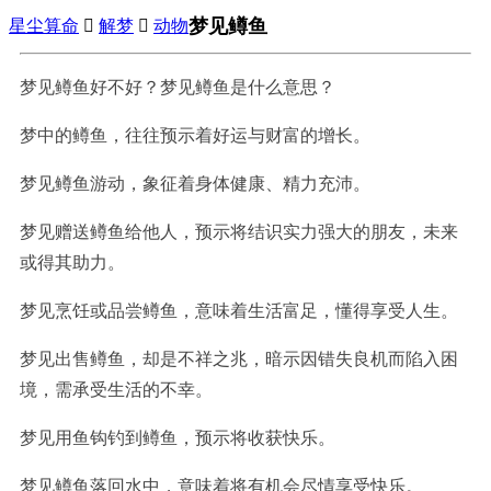
梦见鳟鱼
星尘算命

解梦

动物
梦见鳟鱼好不好？梦见鳟鱼是什么意思？
梦中的鳟鱼，往往预示着好运与财富的增长。
梦见鳟鱼游动，象征着身体健康、精力充沛。
梦见赠送鳟鱼给他人，预示将结识实力强大的朋友，未来
或得其助力。
梦见烹饪或品尝鳟鱼，意味着生活富足，懂得享受人生。
梦见出售鳟鱼，却是不祥之兆，暗示因错失良机而陷入困
境，需承受生活的不幸。
梦见用鱼钩钓到鳟鱼，预示将收获快乐。
梦见鳟鱼落回水中，意味着将有机会尽情享受快乐。