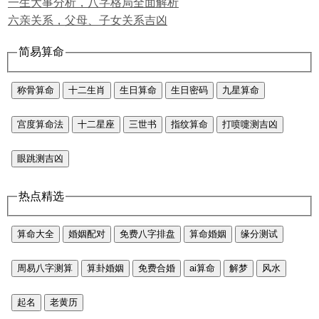
一生大事分析，八字格局全面解析
六亲关系，父母、子女关系吉凶
简易算命
称骨算命
十二生肖
生日算命
生日密码
九星算命
宫度算命法
十二星座
三世书
指纹算命
打喷嚏测吉凶
眼跳测吉凶
热点精选
算命大全
婚姻配对
免费八字排盘
算命婚姻
缘分测试
周易八字测算
算卦婚姻
免费合婚
ai算命
解梦
风水
起名
老黄历