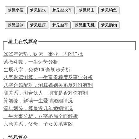
梦见小便
梦见跳水
梦见坐火车
梦见爬山
梦见钓鱼
梦见游泳
梦见建房
梦见坐车
梦见坐飞机
梦见购物
星尘在线算命
2025年运势，财运、事业、吉凶详批
紫微斗数，一生运势分析
生辰八字，免费100条初步分析
八字财运测算，一生富贵程度及事业分析
八字合婚配对，测算婚姻关系及对谁有利
测关系，测合伙人、朋友是否对你有利
算姻缘，解读一生爱情婚姻情况
流年姻缘，算最近几年婚姻情况
一生大事分析，八字格局全面解析
六亲关系，父母、子女关系吉凶
简易算命