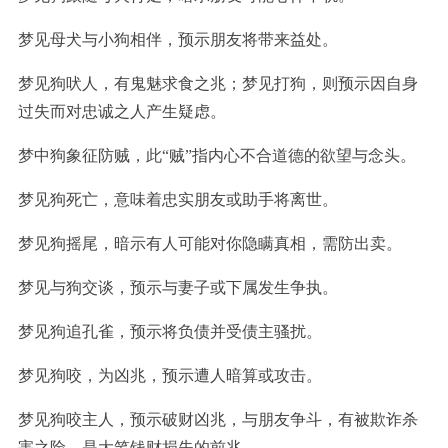
梦见母犬与小狗相伴，预示朋友将带来益处。
梦见狗吠人，有鬼魅求食之兆；梦见打狗，则预示因自身
过失而对忠诚之人产生疑虑。
梦中狗象征防贼，此“贼”指内心不合道德的欲望与念头。
梦见狗死亡，意味着忠实朋友或助手将离世。
梦见狗摇尾，暗示有人可能对你隐瞒真相，需防出卖。
梦见与狗交谈，预示与妻子或下属发生争执。
梦见狗追孔雀，预示将负债并受债主骚扰。
梦见狗咬，为凶兆，预示遭人暗算或攻击。
梦见狗咬主人，预示破财凶兆，与朋友争斗，有被欺诈杀
害之险，是大笔钱财损失的前兆。