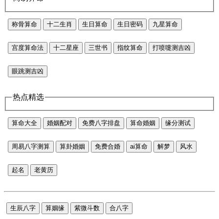
称骨算命
十二生肖
生日算命
生日密码
九星算命
宫度算命法
十二星座
三世书
指纹算命
打喷嚏测吉凶
眼跳测吉凶
热点精选
算命大全
婚姻配对
免费八字排盘
算命婚姻
缘分测试
周易八字测算
算卦婚姻
免费合婚
ai算命
解梦
风水
起名
老黄历
生辰八字
算姻缘
紫微斗数
合八字