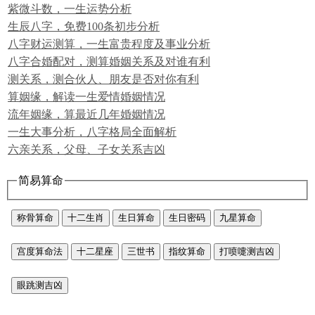
紫微斗数，一生运势分析
生辰八字，免费100条初步分析
八字财运测算，一生富贵程度及事业分析
八字合婚配对，测算婚姻关系及对谁有利
测关系，测合伙人、朋友是否对你有利
算姻缘，解读一生爱情婚姻情况
流年姻缘，算最近几年婚姻情况
一生大事分析，八字格局全面解析
六亲关系，父母、子女关系吉凶
简易算命
称骨算命
十二生肖
生日算命
生日密码
九星算命
宫度算命法
十二星座
三世书
指纹算命
打喷嚏测吉凶
眼跳测吉凶