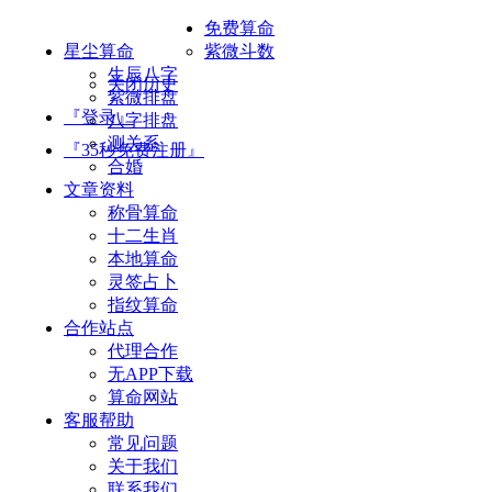
免费算命
星尘算命
紫微斗数
生辰八字
关闭历史
紫微排盘
『登录』
八字排盘
测关系
『35秒免费注册』
合婚
文章资料
称骨算命
十二生肖
本地算命
灵签占卜
指纹算命
合作站点
代理合作
无APP下载
算命网站
客服帮助
常见问题
关于我们
联系我们