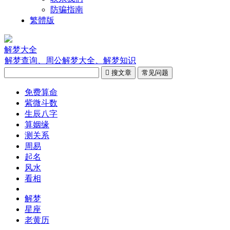
防骗指南
繁體版
解梦大全
解梦查询、周公解梦大全、解梦知识

搜文章
常见问题
免费算命
紫微斗数
生辰八字
算姻缘
测关系
周易
起名
风水
看相
解梦
星座
老黄历