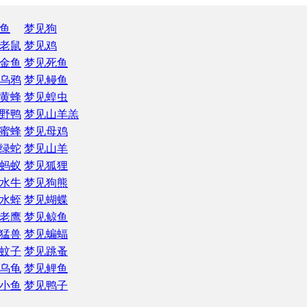
鱼
梦见狗
老鼠
梦见鸡
金鱼
梦见死鱼
乌鸦
梦见鳗鱼
黄蜂
梦见蝗虫
野鸭
梦见山羊羔
蜜蜂
梦见母鸡
绿蛇
梦见山羊
蚂蚁
梦见狐狸
水牛
梦见狗熊
水蛭
梦见蝴蝶
老鹰
梦见鲸鱼
猛兽
梦见蝙蝠
蚊子
梦见跳蚤
乌龟
梦见鲤鱼
小鱼
梦见鸭子