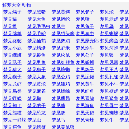
解梦大全
动物
梦见蝎子
梦见黑猪
梦见黄鳝
梦见驴子
梦见蛇
梦见
梦见猫
梦见大鱼
梦见蟒蛇
梦见猪
梦见老虎
梦见
梦见鳖
梦见毛毛虫
梦见羊
梦见兔子
梦见鸟
梦见
梦见绵羊
梦见毛驴
梦见猫头鹰
梦见臭虫
梦见蜥蜴
梦见
梦见骆驼
梦见仙鹤
梦见鹦鹉
梦见屎壳郎
梦见鳟鱼
梦见
梦见小鹿
梦见蜻蜓
梦见虾米
梦见蜗牛
梦见河蚌
梦见
梦见螺蛳
梦见银鱼
梦见松鼠
梦见公羊
梦见狼
梦见
梦见虱子
梦见甲鱼
梦见红鲤鱼
梦见蚯蚓
梦见凤凰
梦见
梦见猎犬
梦见狮子
梦见蟑螂
梦见鸽子
梦见王八
梦见
梦见猴子
梦见大象
梦见公鸡
梦见泥鳅
梦见孔雀
梦见
梦见龙虾
梦见黄蛇
梦见雏鸡
梦见黄牛
梦见小牛
梦见
梦见鸟类
梦见麻雀
梦见蟾蜍
梦见红鱼
梦见壁虎
梦见
梦见蜈蚣
梦见鹅
梦见麒麟
梦见喜鹊
梦见鲨鱼
梦见
梦见知了
梦见豹子
梦见熊
梦见海龟
梦见母牛
梦见
梦见熊猫
梦见恐龙
梦见驴
梦见天鹅
梦见蜘蛛
梦见
梦见一群蛇
梦见虫
梦见马
梦见青蛙
梦见牛
梦见
梦见鳄鱼
梦见螃蟹
梦见黄鼠狼