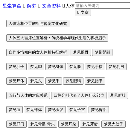
星尘算命

解梦

文章资料

人体

文章
人体痣相位置解析与传统文化研究
人体五大吉痣位置解析：传统相学与现代生活的积极启示
自作多情倾向的女人体相特征解析
梦见骸骨
梦见臀部
梦见肚子
梦见脚
梦见身体
梦见脸
梦见手指
梦见乳房
梦见尸体
梦见头
梦见手
梦见眼睛
梦见指甲
五行与人体的对应关系
四柱分别代表了人体什么部位
梦见断肢
梦见血
梦见裸体
梦见头发
梦见子宫
梦见臀部
梦见肛门
梦见骨骼 骨头
梦见耳朵
梦见牙齿
梦见大肚子