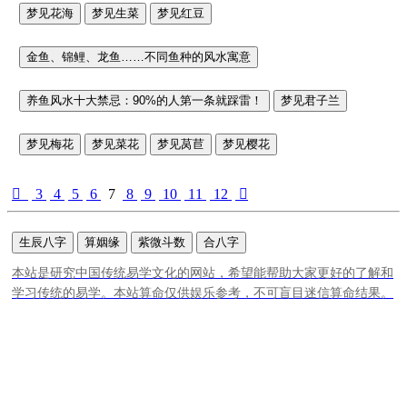
梦见花海
梦见生菜
梦见红豆
金鱼、锦鲤、龙鱼……不同鱼种的风水寓意
养鱼风水十大禁忌：90%的人第一条就踩雷！
梦见君子兰
梦见梅花
梦见菜花
梦见莴苣
梦见樱花

3
4
5
6
7
8
9
10
11
12

生辰八字
算姻缘
紫微斗数
合八字
本站是研究中国传统易学文化的网站，希望能帮助大家更好的了解和
学习传统的易学。本站算命仅供娱乐参考，不可盲目迷信算命结果。