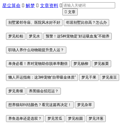
星尘算命

解梦

文章资料


文章
别墅紧邻寺庙、医院风水好不好
邻居别墅比你高？怎么办
梦见松柏
梦见水
预警！这5种宠物是“好运吸血鬼”不能养
职场人养什么动物能提升贵人运？
单身必看！养对宠物助你脱单率翻倍
梦见杨柳
梦见板栗
懒人开运指南：这3种宠物“自带吸金体质”
梦见干果
梦见蚕豆
梦见青稞
养黑猫会招厄运？
想养猫却纠结颜色？看完这篇再决定！
梦见杂草
养鱼选单还是选双？
梦见苦瓜
梦见桂圆
梦见洋葱